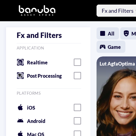
Fx and Filters
All
M
Fx and Filters
Game
APPLICATION
Realtime
Lut AgfaOptima
Post Processing
PLATFORMS
iOS
Android
Mac OS