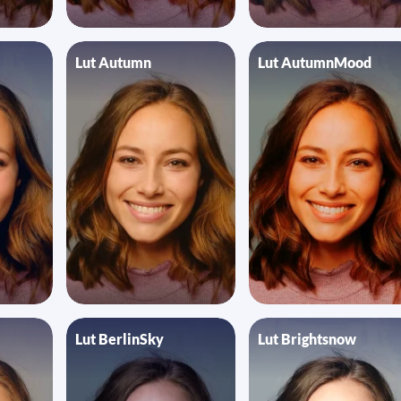
Lut Autumn
Lut AutumnMood
Lut BerlinSky
Lut Brightsnow