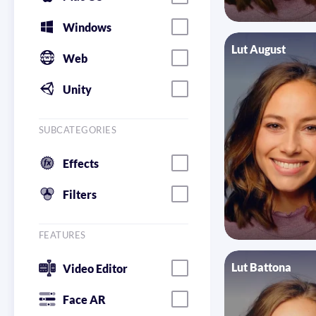
Windows
Lut August
Web
Unity
SUBCATEGORIES
Effects
Filters
FEATURES
Lut Battona
Video Editor
Face AR