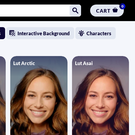
0
CART
s
Interactive Background
Characters
Lut Arctic
Lut Asai