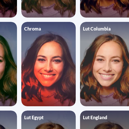
Chroma
Lut Columbia
Lut Egypt
Lut England