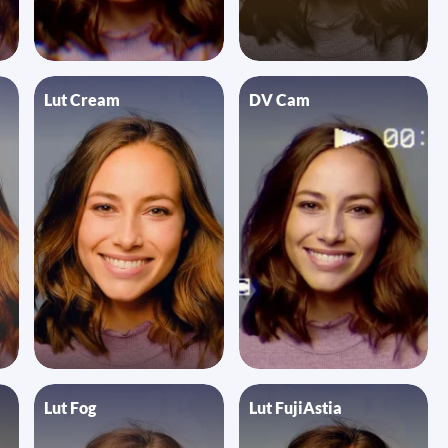
Lut Cream
DV Cam
Lut Fog
Lut FujiAstia