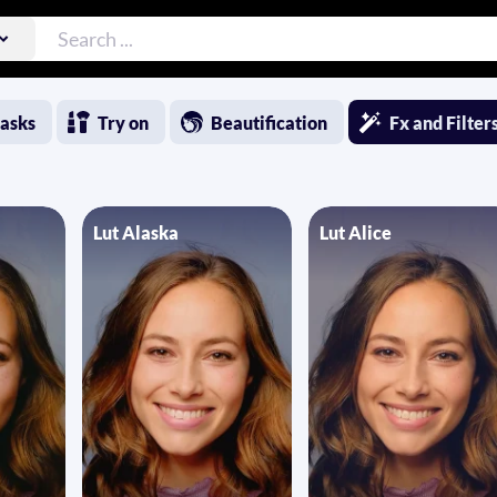
asks
Try on
Beautification
Fx and Filter
Lut Alaska
Lut Alice